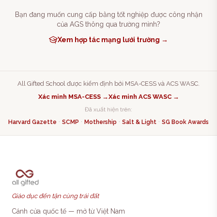
Bạn đang muốn cung cấp bằng tốt nghiệp được công nhận
của AGS thông qua trường mình?
Xem hợp tác mạng lưới trường →
All Gifted School được kiểm định bởi MSA-CESS và ACS WASC.
Xác minh MSA-CESS →
Xác minh ACS WASC →
Đã xuất hiện trên:
·
·
·
·
Harvard Gazette
SCMP
Mothership
Salt & Light
SG Book Awards
Giáo dục đến tận cùng trái đất
Cánh cửa quốc tế — mở từ Việt Nam