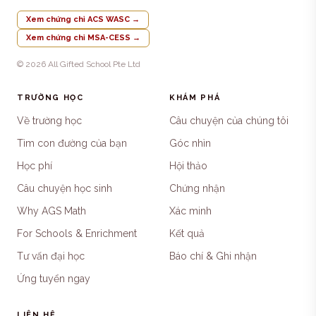
Xem chứng chỉ ACS WASC
→
Xem chứng chỉ MSA-CESS
→
© 2026 All Gifted School Pte Ltd
TRƯỜNG HỌC
KHÁM PHÁ
Về trường học
Câu chuyện của chúng tôi
Tìm con đường của bạn
Góc nhìn
Học phí
Hội thảo
Câu chuyện học sinh
Chứng nhận
Why AGS Math
Xác minh
For Schools & Enrichment
Kết quả
Tư vấn đại học
Báo chí & Ghi nhận
Ứng tuyển ngay
LIÊN HỆ