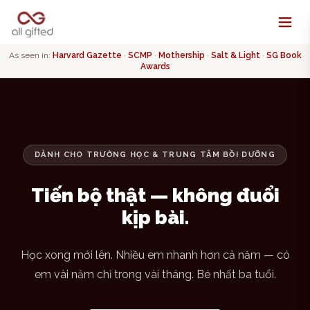
As seen in:
Harvard Gazette
·
SCMP
·
Mothership
·
Salt & Light
·
SG Book
Awards
DÀNH CHO TRƯỜNG HỌC & TRUNG TÂM BỒI DƯỠNG
Tiến bộ thật — không đuổi
kịp bài.
Học xong mới lên. Nhiều em nhanh hơn cả năm — có
em vài năm chỉ trong vài tháng. Bé nhất ba tuổi.