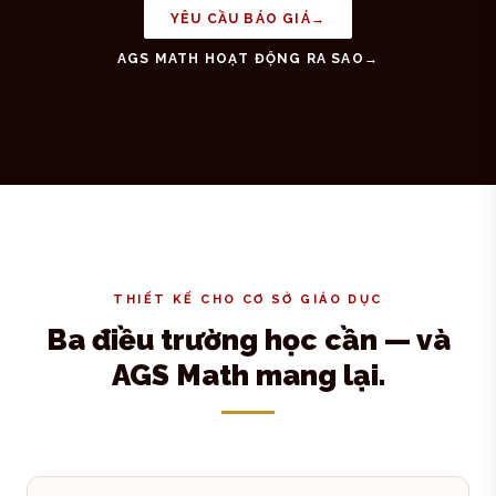
YÊU CẦU BÁO GIÁ
→
AGS MATH HOẠT ĐỘNG RA SAO
→
THIẾT KẾ CHO CƠ SỞ GIÁO DỤC
Ba điều trường học cần — và
AGS Math mang lại.